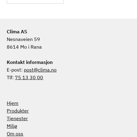
verdensklasse”, mener
senterleder Knut...
Clima AS
Nesnaveien 59
8614 Mo i Rana
Kontakt informasjon
E-post:
post@clima.no
Tlf:
75 13 30 00
Hjem
Produkter
Tjenester
Miljø
Om oss