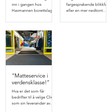
inn i gangen hos
fargesprakende blikkfang
Havmannen borettslag. I
eller en mer nedtont
entréen ligger en matte
velkomst. Både størrelse,
med boretts-lagets gule
farge og form kan
og blå logo på....
tilpasses dine ønsker....
“Matteservice i
verdensklasse!”
Hva er det som får
bedrifter til å velge Clima
som sin leverandør av
matter? “Matteservice i