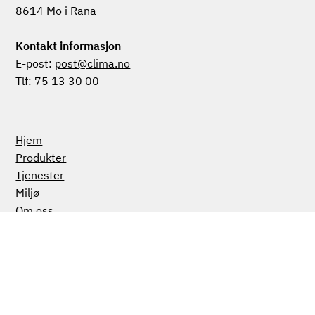
Clima AS
Nesnaveien 59
8614 Mo i Rana
Kontakt informasjon
E-post:
post@clima.no
Tlf:
75 13 30 00
Hjem
Produkter
Tjenester
Miljø
Om oss
Aktuelt