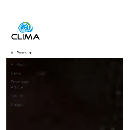
All Posts
All Posts
News
Frontpage
Article
aktuelt
Images