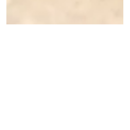
1 min lesing
Et godt førsteinntrykk
Vil du gjøre litt ekstra stas på kundene dine? Om du skal lansere