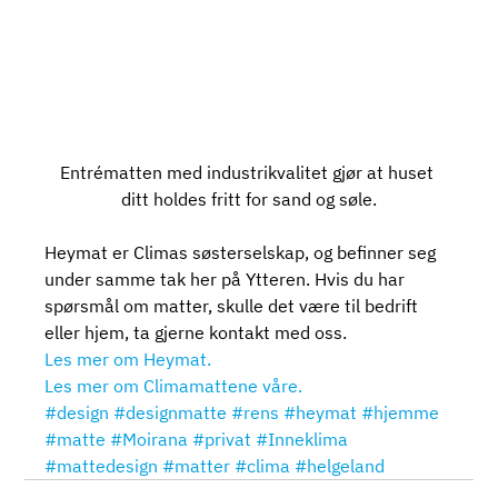
Entrématten med industrikvalitet gjør at huset 
ditt holdes fritt for sand og søle.
Heymat er Climas søsterselskap, og befinner seg 
under samme tak her på Ytteren. Hvis du har 
spørsmål om matter, skulle det være til bedrift 
eller hjem, ta gjerne kontakt med oss.
Les mer om Heymat.
Les mer om Climamattene våre.
#design
#designmatte
#rens
#heymat
#hjemme
#matte
#Moirana
#privat
#Inneklima
#mattedesign
#matter
#clima
#helgeland