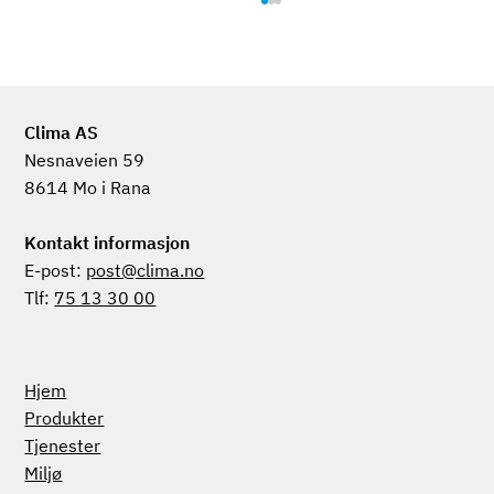
Clima AS
Nesnaveien 59
Service ved dine føtter
8614 Mo i Rana
Kontakt informasjon
E-post:
post@clima.no
Tlf:
75 13 30 00
Hjem
Produkter
Tjenester
Miljø